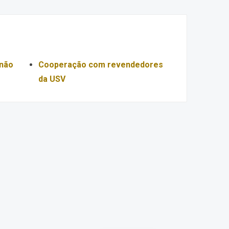
 não
Cooperação com revendedores
da USV
Russian
Arabic
Spanish
German
French
English