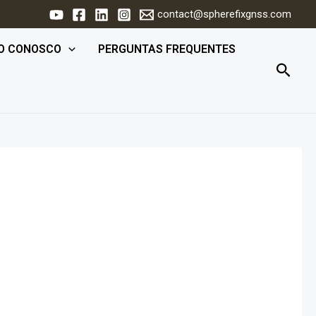
contact@spherefixgnss.com
O CONOSCO
PERGUNTAS FREQUENTES
Pesqu