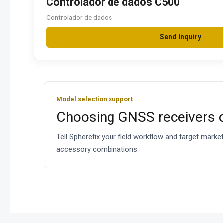
Controlador de dados C500
Controlador de dados
Send Inquiry
Model selection support
Choosing GNSS receivers 
Tell Spherefix your field workflow and target mark
accessory combinations.