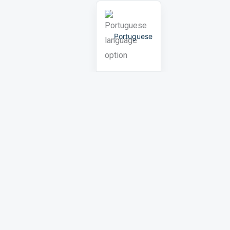
Portuguese
ications
s & Events
Start an inquiry
t Spherefix