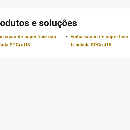
rodutos e soluções
rcação de superfície não
Embarcação de superfície
ulada SPCraft5
tripulada SPCraft6