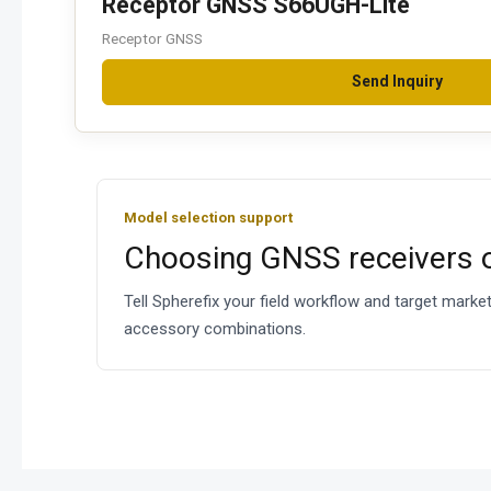
Receptor GNSS S66UGH-Lite
Receptor GNSS
Send Inquiry
Model selection support
Choosing GNSS receivers 
Tell Spherefix your field workflow and target mark
accessory combinations.