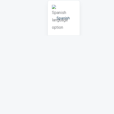
Spanish
ications
s & Events
Start an inquiry
t Spherefix