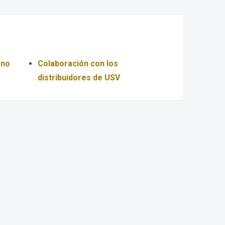
 no
Colaboración con los
distribuidores de USV
Portuguese
Russian
Arabic
German
French
English