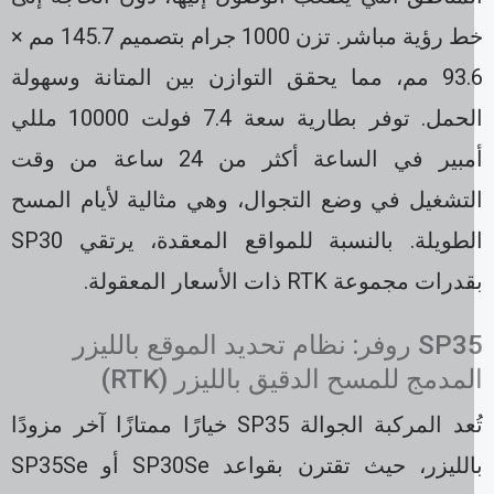
خط رؤية مباشر. تزن 1000 جرام بتصميم 145.7 مم ×
93.6 مم، مما يحقق التوازن بين المتانة وسهولة
الحمل. توفر بطارية سعة 7.4 فولت 10000 مللي
أمبير في الساعة أكثر من 24 ساعة من وقت
لتشغيل في وضع التجوال، وهي مثالية لأيام المسح
الطويلة. بالنسبة للمواقع المعقدة، يرتقي SP30
رات مجموعة RTK ذات الأسعار المعقولة.
SP35 روفر: نظام تحديد الموقع بالليزر
مدمج للمسح الدقيق بالليزر (RTK)
تُعد المركبة الجوالة SP35 خيارًا ممتازًا آخر مزودًا
بالليزر، حيث تقترن بقواعد SP30Se أو SP35Se