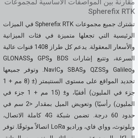
قارنة بين المواصفات الأساسية لمجموعات
Spherefix RT
تشترك جميع مجموعات Spherefix RTK في الميزات
لرئيسية التي تجعلها متميزة في فئات الميزانية
والأسعار المعقولة. يدعم كل طراز 1408 قنوات عالية
السرعة، وتتبع إشارات BDS وGPS وGLONASS
وGalileo وQZSS وSBAS وNavIC. وتوفر جميعها
تحديد المواقع على مستوى السنتيمتر (± (8 مم + 1
جزء في المليون) أفقيًا، و± (15 مم + 1 جزء في
المليون) رأسيًا) وتعويض الميل بمقدار <2 سم في
حدود 60 درجة. تضمن شبكة 4G كاملة الاتصال،
وبلوتوث، وواي فاي، وراديو LoRa اتصالاً موثوقًا. توفر