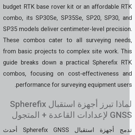
budget RTK base rover kit or an affordable RT
combo, its SP30Se, SP35Se, SP20, SP30, an
SP35 models deliver centimeter-level precision
These combos cater to all surveying needs
from basic projects to complex site work. Thi
guide breaks down a practical Spherefix RT
combos, focusing on cost-effectiveness an
performance for surveying equipment users
لماذا تبرز أجهزة استقبال Spherefix
 لإعدادات القاعدة + المتجول
تدمج أجهزة استقبال Spherefix GNSS أحدث