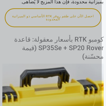
يزانية محدودة، فإن هذا المزيج لا يُضاهى.
احصل الآن على طقم روفر RTK الأساسي ذو الميزانية
المحدودة
كومبو RTK بأسعار معقولة: قاعدة
SP35Se + SP20 Rover (قيمة
حسّنة)