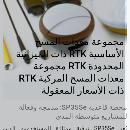
مجموعة معدات المسح
الأساسية RTK ذات الميزانية
المحدودة RTK مجموعة
معدات المسح المركبة RTK
ذات الأسعار المعقولة
محطة قاعدية SP35Se: مدمجة وفعالة
لمشاريع متوسطة المدى
يُعد SP35Se ترقية ممتازة للمستخدمين الذين