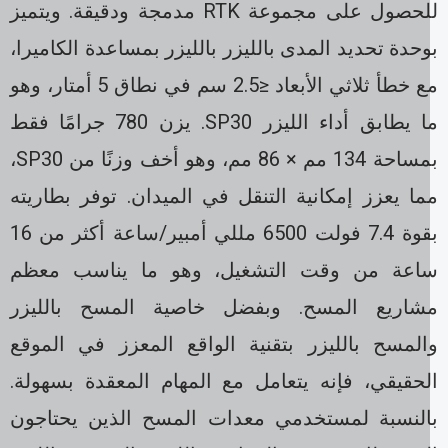
للحصول على مجموعة RTK مدمجة ودقيقة. ويتميز
حدة تحديد المدى بالليزر بالليزر بمساعدة الكاميرا،
مع خطأ ثلاثي الأبعاد ≤2.5 سم في نطاق 5 أمتار، وهو
ما يطابق أداء الليزر SP30. يزن 780 جرامًا فقط
بمساحة 134 مم × 86 مم، وهو أخف وزنًا من SP30،
ا يعزز إمكانية التنقل في الميدان. توفر بطاريته
بقوة 7.4 فولت 6500 مللي أمبير/ساعة أكثر من 16
اعة من وقت التشغيل، وهو ما يناسب معظم
شاريع المسح. وبفضل خاصية المسح بالليزر
المسح بالليزر بتقنية الواقع المعزز في الموقع
لحقيقي، فإنه يتعامل مع المهام المعقدة بسهولة.
النسبة لمستخدمي معدات المسح الذين يحتاجون