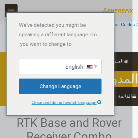
ي
حتوى
Product Guid
/ بواسطة
jeffreyrtk@gmail.com
We've detected you might be
speaking a different language. Do
you want to change to:
المنزل
English
مدونة
Change Language
لقائمة
Close and do not switch language
RTK Base and Rover
Receiver Combo