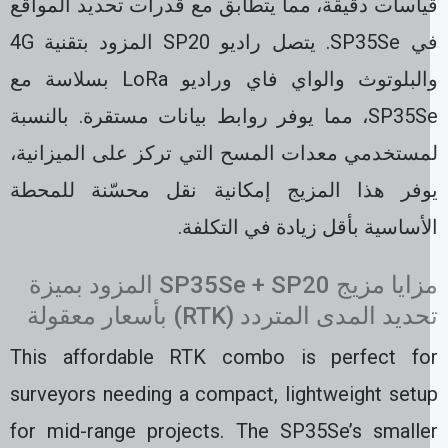
ياسات دقيقة، مما يتطابق مع قدرات تحديد المواقع
في SP35Se. يتصل راديو SP20 المزود بتقنية 4G
والبلوتوث والواي فاي وراديو LoRa بسلاسة مع
SP35Se، مما يوفر روابط بيانات مستقرة. بالنسبة
مستخدمي معدات المسح التي تركز على الميزانية،
وفر هذا المزيج إمكانية نقل محسّنة للمحطة
أساسية بأقل زيادة في التكلفة.
مزايا مزيج SP35Se + SP20 المزود بميزة
ديد المدى المتردد (RTK) بأسعار معقولة
This affordable RTK combo is perfect fo
surveyors needing a compact, lightweight setu
for mid-range projects. The SP35Se’s smalle