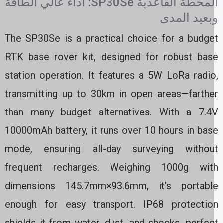
المحطة القاعدية SP30Se: أداء عالي الطاقة
بعيد المدى
The SP30Se is a practical choice for a budge
RTK base rover kit, designed for robust bas
station operation. It features a 5W LoRa radio
transmitting up to 30km in open areas—farthe
than many budget alternatives. With a 7.4
10000mAh battery, it runs over 10 hours in bas
mode, ensuring all-day surveying withou
frequent recharges. Weighing 1000g wit
dimensions 145.7mm×93.6mm, it’s portabl
enough for easy transport. IP68 protectio
shields it from water, dust, and shocks, perfe