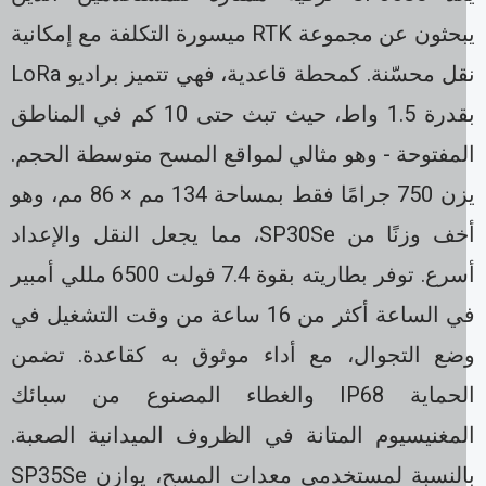
يبحثون عن مجموعة RTK ميسورة التكلفة مع إمكانية
نقل محسّنة. كمحطة قاعدية، فهي تتميز براديو LoRa
بقدرة 1.5 واط، حيث تبث حتى 10 كم في المناطق
لمفتوحة - وهو مثالي لمواقع المسح متوسطة الحجم.
يزن 750 جرامًا فقط بمساحة 134 مم × 86 مم، وهو
أخف وزنًا من SP30Se، مما يجعل النقل والإعداد
أسرع. توفر بطاريته بقوة 7.4 فولت 6500 مللي أمبير
في الساعة أكثر من 16 ساعة من وقت التشغيل في
ضع التجوال، مع أداء موثوق به كقاعدة. تضمن
الحماية IP68 والغطاء المصنوع من سبائك
لمغنيسيوم المتانة في الظروف الميدانية الصعبة.
بالنسبة لمستخدمي معدات المسح، يوازن SP35Se