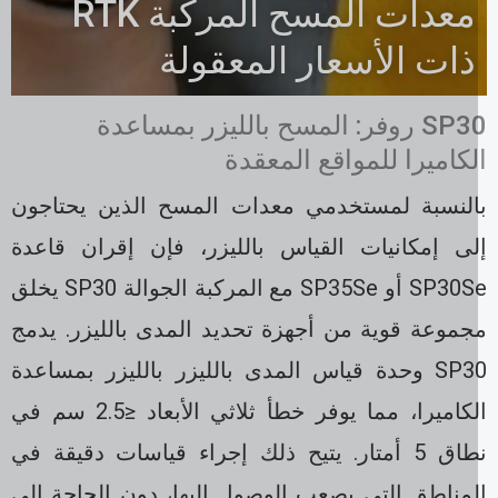
معدات المسح المركبة RTK
ذات الأسعار المعقولة
SP30 روفر: المسح بالليزر بمساعدة
لكاميرا للمواقع المعقدة
النسبة لمستخدمي معدات المسح الذين يحتاجون
لى إمكانيات القياس بالليزر، فإن إقران قاعدة
SP30Se أو SP35Se مع المركبة الجوالة SP30 يخلق
جموعة قوية من أجهزة تحديد المدى بالليزر. يدمج
SP30 وحدة قياس المدى بالليزر بالليزر بمساعدة
الكاميرا، مما يوفر خطأ ثلاثي الأبعاد ≤2.5 سم في
نطاق 5 أمتار. يتيح ذلك إجراء قياسات دقيقة في
لمناطق التي يصعب الوصول إليها، دون الحاجة إلى