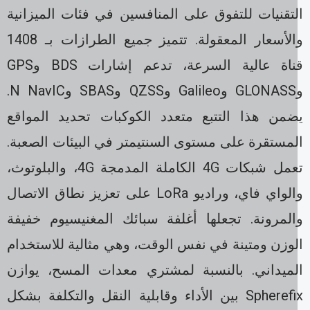
لتقنيات للتفوق على المنافسين في فئات الميزانية
والأسعار المعقولة. تتميز جميع الطرازات بـ 1408
قناة عالية السرعة، تدعم إشارات BDS وGPS
وGLONASS وGalileo وQZSS وSBAS وN NavIC.
ضمن هذا التتبع متعدد الكوكبات تحديد المواقع
لمستقرة على مستوى السنتيمتر في البيئات الصعبة.
تعمل شبكات 4G الكاملة المدمجة 4G، والبلوتوث،
والواي فاي، وراديو LoRa على تعزيز نطاق الاتصال
المرونة. تجعلها أغلفة سبائك المغنيسيوم خفيفة
لوزن ومتينة في نفس الوقت، وهي مثالية للاستخدام
لميداني. بالنسبة لمشتري معدات المسح، يوازن
Spherefix بين الأداء وقابلية النقل والتكلفة بشكل