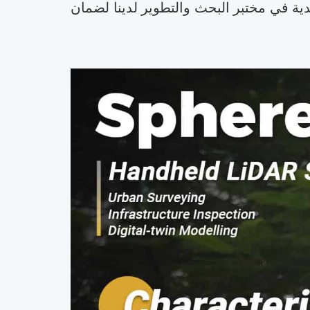
ة على ضمان لمدة 24 شهراً. نقوم باختبارها بجدية في مختبر البحث والتطوير لدينا لضمان