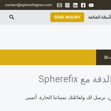
contact@spherefixgnss.com
البحث
لأسئلة الشائعة
SEND INQUIRY
ة
مهرجان الربيع في 17 فبراير. في اسفيرفيكس، نرسل لك ولعائلتك تمنياتنا الحارة. أتمنى