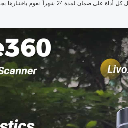
SPCraft USVs للمهام البرية والمائية. تحصل كل أدا