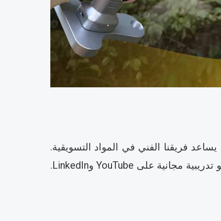
يساعد فريقنا الفني في المواد التسويقية.
وبعد المبيعات، يقف فريقنا الفني على أهبة الاستعداد 24/7 للمساعدة. كما أننا نشارك مقاطع فيديو تدريبية مجانية على YouTube وLinkedIn.