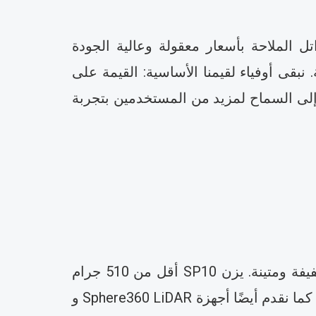
لسواتل الملاحة بأسعار معقولة وعالية الجودة
في الوقت الحالي، تصل منتجاتنا إلى أكثر من 50 دولة ومنطقة. نبقى أوفياء لقيمنا الأساسية: القيمة على
إلى السماح لمزيد من المستخدمين بتجربة
نصمم أدوات تناسب احتياجات العمل الحقيقية. أجهزة استقبال RTK من سلسلة SP الخاصة بنا خفيفة ومتينة. يزن SP10 أقل من 510 جرام
ويعمل لأكثر من 16 ساعة بشحنة واحدة. يضيف SP30 ميزات الواقع المعزز والليزر لتسهيل المسح. كما نقدم أيضًا أجهزة Sphere360 LiDAR و