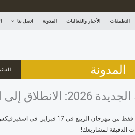
التطبيقات
الأخبار والفعاليات
المدونة
اتصل بنا
ا
المدونة
القائم
ى الدقة مع Spherefix
2026 هو عام الحصان. نحن على بعد يومين فقط من 
ات الدقيقة لمشاريعك!