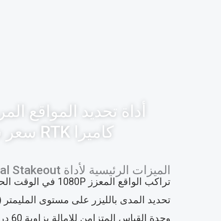
كاميرا RTK سعر شراء أداة تحديد المواقع المرئية RTK لتحديد المواقع
الميزات الرئيسية لأداة Spherefix Visual Stakeout
تراكب الواقع المعزز 1080P في الوقت الحقيقي على بث مباشر بالكاميرا
تحديد المدى بالليزر على مستوى المليمتر (SP30)
وحدة القياس المتزامن للإمالة بزاوية 60 درجة لقياسات دقيقة في أي مكان