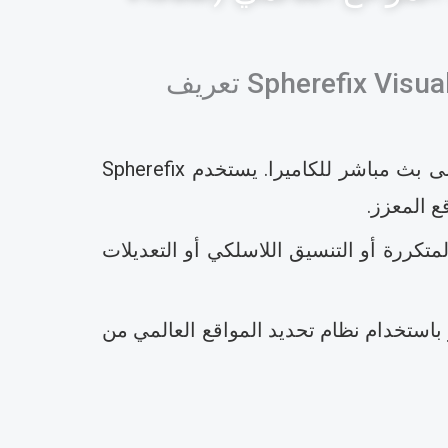
مسح نظام تحديد المواقع العالمي بالواقع المعزز: كيف يعيد نظام Spherefix Visual RTK تعريف
يراكب مسح الواقع المعزز بنظام تحديد المواقع العالمي (AR) نقاط وخطوط التصميم مباشرةً على بث مباشر للكاميرا. يستخدم Spherefix
متكررة أو التنسيق اللاسلكي أو التعديلات
باستخدام نظام تحديد المواقع العالمي من