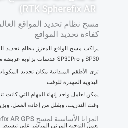
RTK Spherefix AR)
كفاءة تحديد المواقع
SP30 و SP30Pro عدسات بزاوية عريضة منخفضة التشويه للحصول على توجيه واضح ومتسق للواقع المعزز.
ترى الأطقم الميدانية مكان تحديد المكونات
اليدوية المهدرة للوقت.
يمكن لعامل واحد إنهاء المهام التي كانت 
وقت التدريب، ويقلل من إعادة العمل، ويزيد
المزايا الأساسية لمسح Spherefix AR GPS بالواقع المعزز
يعمل التوجيه المرئي المباشر على تبسيط ا