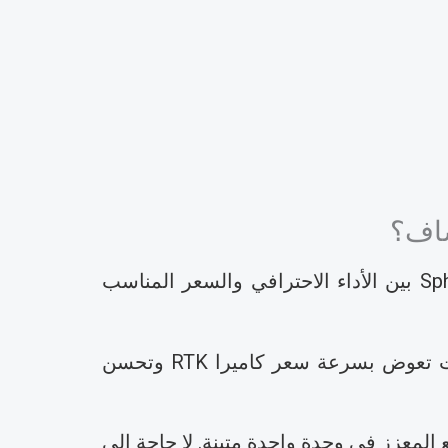
يعد سعر كاميرا RTK مصدر قلق رئيسي لفرق المسح والبناء التي تخطط للترقية. يوازن Spherefix بين الأداء الاحترافي والسعر المناسب
يقلل نظام RTK المرئي من العمالة والتدريب وإعادة العمل والتأخير في المشروع. هذه الوفورات تعوض بسرعة سعر كاميرا RTK وتحسن
بالواقع المعزز في وحدة واحدة متينة. لا حاجة إلى