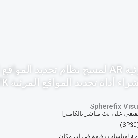
أداة تحديد المواقع المرئية AR لمسح نظام تح