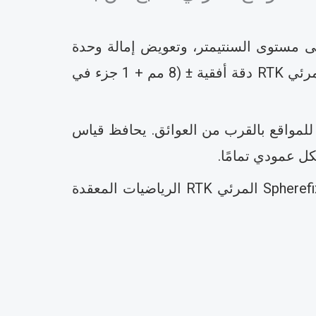
نظام تحديد المواقع المرئي RTK؟ يدمج النظام العالمي لتحديد المواقع (GNSS) على مستوى السنتيمتر، وتعويض إمالة وحدة
القياس الدولية (IMU)، ورؤية الكاميرا للحصول على دقة تخطيط موثوقة. يوفر نظام Spherefix المرئي RTK دقة أفقية ± (8 مم + 1 جزء في
ًا للمواقع بالقرب من العوائق. يحافظ قياس
تلبي هذه الدقة التفاوتات الصارمة للمباني والطرق والمرافق والمناظر الطبيعية. يستبدل نظام Spherefix المرئي RTK الرياضيات المعقدة