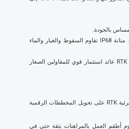
تدعم أجهزة 4G وWi-Fi وBluetooth وأجهزة الراديو الرقمية المدمجة الاستخدام الميداني المرن. متانة IP68 تقاوم السقوط والغبار والماء
ضمان لمدة 24 شهرًا ودعم عالمي لما بعد البيع لحماية استثمارك. توفر تقنية Spherefix المرئية RTK عائد استثمار قوي للمقاولين الصغار
تزيل أداة Stakeout المرئية القوية التخمين من تخطيط البناء. تعمل أجهزة استقبال Spherefix المرئية RTK على تحويل المخططات الرقمية
وم أطقم العمل بالمراهنات بثقة حتى في