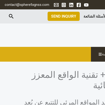
contact@spherefixgnss.com
البحث
لأسئلة الشائعة
SEND INQUIRY
ة
مدى دقة تقنية RTK البصرية؟ كاميرا Spherefix + تقنية الواقع المعزز
ئية
المواقع المرئي للتتبع عن بُعد