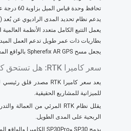
تحافظ وحدة قياس الميل بزاوية 60 درجة على الدقة حول العوائق
يدعم نظام تحديد المدى الراديوي عن بُعد (RTK) على مستوى السنتيمتر معايير البناء الصارمة
يعمل التتبع الكامل متعدد الأنظمة العالمية 
بطاريات ذات عمر طويل تدعم العمل الميدا
يجعل مسح Spherefix AR GPS بالواقع المعزز التخطيط المعقد بديهيًا وفعالًا.
سعر كاميرا RTK: هل تستحق كاميرا RTK المرئية الاستثمار في الاستكشاف؟
للميزانية للمشاريع الحقيقية.
الربحية على المدى الطويل.
يدمج SP30 وSP30Pro الك