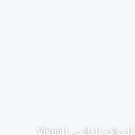
ما مدى دقة أداة المسح المرئي للمسح البصري لنظام تحديد المواقع العالمي (Visual