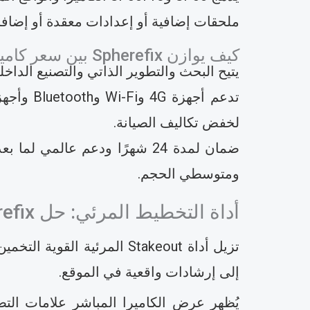
ملحقات إضافية أو إعدادات معقدة أو إضافا
كيف يوازن Spherefix بين سعر كاميرا RTK وأداءها
يتيح البحث والتطوير الذاتي والتصنيع الداخلي لـ Spherefix تقديم سعر تنافسي لكاميرا RTK دون المسا
لخفض تكاليف الصيانة.
ومتوسطي الحجم.
أداة التخطيط المرئي: حل Spherefix الكل في واحد للتخطيط المبسط
إلى إرشادات واقعية في الموقع.
يُظهر عرض الكاميرا المباشر علامات الت