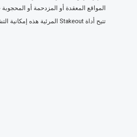
المواقع المعقدة أو المزدحمة أو المحجوبة جز
تتيح أداة Stakeout المرئية هذه إمكانية التشغيل من شخص واحد وتسرّع من سير العمل وتقلل من الأخطاء البشرية في كل مهمة تخطيط.