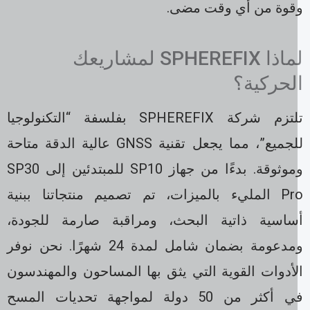
قوة من أي وقت مضى.
لماذا SPHEREFIX لمشاريعك
لحركية؟
تلتزم شركة SPHEREFIX بفلسفة “التكنولوجيا
للجميع”، مما يجعل تقنية GNSS عالية الدقة متاحة
وموثوقة. بدءًا من جهاز SP10 للمبتدئين إلى SP30
Pro المليء بالميزات، تم تصميم منتجاتنا ببنية
ساسية ذاتية البحث، ومراقبة صارمة للجودة،
ومدعومة بضمان شامل لمدة 24 شهرًا. نحن نوفر
لأدوات القوية التي يثق بها المساحون والمهندسون
في أكثر من 50 دولة لمواجهة تحديات المسح