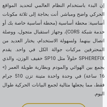
ن البدء باستخدام النظام العالمي لتحديد المواقع
لحركي واضح ومباشر. أنت بحاجة إلى ثلاثة مكونات
ساسية: محطة أساسية (محطة أساسية خاصة بك أو
خدمة شبكة CORS)، وجهاز استقبال متجول، ووصلة
صال بينهما. ولسهولة الاستخدام، يختار العديد من
لمحترفين مركبات جوالة الكل في واحد. يقدم
SPHEREFIX حلولاً مثل SP10 خفيف الوزن، والذي
جمع بين الهوائي والمودم وبطارية طويلة العمر (>
16 ساعة) في وحدة واحدة متينة تزن 510 جرام
ط، مما يجعلها مثالية لجمع البيانات الحركية طوال
يوم.