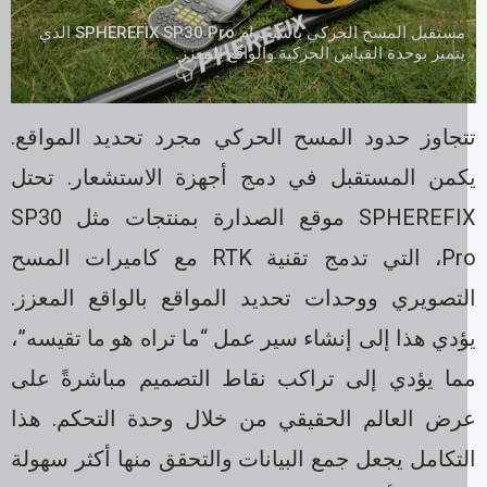
مستقبل المسح الحركي باستخدام SPHEREFIX SP30 Pro الذي
يتميز بوحدة القياس الحركية والواقع المعزز.
تجاوز حدود المسح الحركي مجرد تحديد المواقع.
كمن المستقبل في دمج أجهزة الاستشعار. تحتل
SPHEREFIX موقع الصدارة بمنتجات مثل SP30
Pro، التي تدمج تقنية RTK مع كاميرات المسح
لتصويري ووحدات تحديد المواقع بالواقع المعزز.
دي هذا إلى إنشاء سير عمل “ما تراه هو ما تقيسه”،
ما يؤدي إلى تراكب نقاط التصميم مباشرةً على
رض العالم الحقيقي من خلال وحدة التحكم. هذا
تكامل يجعل جمع البيانات والتحقق منها أكثر سهولة