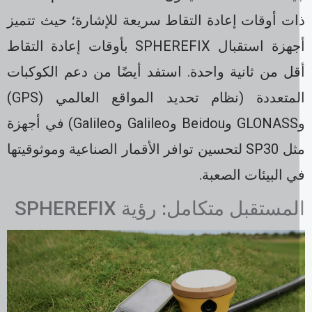
ات أوقات إعادة التقاط سريعة للإشارة؛ حيث تتميز
أجهزة استقبال SPHEREFIX بأوقات إعادة التقاط
قل من ثانية واحدة. استفد أيضًا من دعم الكوكبات
المتعددة (نظام تحديد المواقع العالمي (GPS)
وGLONASS وBeidou وGalileo وGalileo) في أجهزة
مثل SP30 لتحسين توافر الأقمار الصناعية وموثوقيتها
 البيئات الصعبة.
مستقبل متكامل: رؤية SPHEREFIX