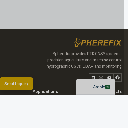
Portuguese
Russian
Spanish
Spherefix provides RTK GNSS systems,
German
precision agriculture and machine control,
hydrographic USVs, LiDAR and monitoring.
French
فيسبوك
يوتيوب
انستقرام
LinkedIn
English
Send Inquiry
Arabic
Applications
Products
News & Events
Dealer Network
About Spherefix
Resources & FAQ
Start an inquiry