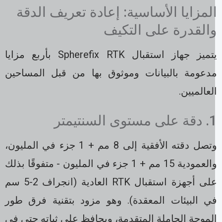
لمزايا الأساسية: إعادة تعريف الدقة
القدرة على التكيف
يتميز جهاز استقبال Spherefix RTK بأربع مزايا
دعومة بالبيانات وموثوق بها من قبل المساحين
لعالميين.
ى مستوى السنتيمتر
وتصل دقته الأفقية إلى 8 مم + 1 جزء في المليون،
والعمودية 15 مم + 1 جزء في المليون - متفوقًا بذلك
على أجهزة استقبال RTK العادية (انجراف 2-5 سم
ي البيئات المعقدة). وهو مزود بتقنية فرق طور
لموجة الحاملة المتقدمة، ويحافظ على ثباته حتى في