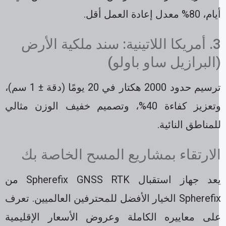
، 80% معدل إعادة العمل أقل.
3. أمريكا اللاتينية: سند ملكية الأرض
البرازيل ساو باولو)
ترسيم حدود 2000 هكتار في 20 يومًا (دقة ± 1 سم)،
وتعزيز كفاءة 40%، وتصميم خفيف الوزن مثالي
لمناطق النائية.
لارتقاء بمشاريع المسح الخاصة بك
يعد جهاز استقبال Spherefix GNSS RTK من
Spherefix الخيار الأفضل للمحترفين العالميين. تعرف
لى معاييره الكاملة وعروض الأسعار الإقليمية