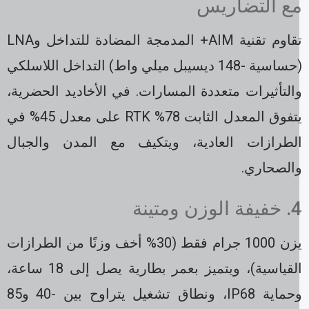
ع التضاريس
تقاوم تقنية AIM+ المدمجة المضادة للتداخل وLNA
(حساسية -148 ديسيبل ميلي واط) التداخل اللاسلكي
التأثيرات متعددة المسارات. في الأخاديد الحضرية،
يتفوق المعدل الثابت 78% RTK على معدل 45% في
لطرازات العادية، ويتكيف مع المدن والجبال
الصحاري.
ة الوزن ومتينة
يزن 1000 جرام فقط (30% أخف وزنًا من الطرازات
القياسية)، ويتميز بعمر بطارية يصل إلى 18 ساعة،
وحماية IP68، ونطاق تشغيل يتراوح بين -40 و85