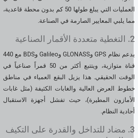
العمليات التي يبلغ طولها 50 كم بدون محطة قاعدية،
ما يلبي المعايير الصارمة في الصناعة.
متعددة الأقمار الصناعية
يدعم نظام GPS وGLONASS وGalileo وBDS مع 440
قناة متوازية، ويتتبع أكثر من 50 قمراً صناعياً في
لوقت الحقيقي. هذا يزيل البقع العمياء في مناطق
طوط العرض العالية والغابات الكثيفة (مثل غابات
لأمازون المطيرة)، حيث تفشل أجهزة الاستقبال
حادية النظام.
3. مضاد للتداخل والقدرة على التكيف