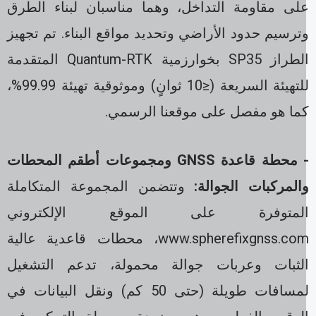
لى مقاومة التداخل، وهما مناسبان لبناء الطرق
ترسيم حدود الأراضي وتحديد مواقع البناء. تم تجهيز
الطراز SP35 بخوارزمية Quantum-RTK المتقدمة
للتهيئة السريعة (≤10 ثوانٍ) وموثوقية تهيئة 99.99%،
ما هو مفصل على موقعنا الرسمي.
- محطة قاعدة GNSS ومجموعات أطقم المحطات
المركبات الجوالة:
وتتضمن المجموعة المتكاملة
لمتوفرة على الموقع الإلكتروني
www.spherefixgnss.com، محطات قاعدية عالية
لثبات وعربات جوالة محمولة، تدعم التشغيل
لمسافات طويلة (حتى 50 كم) ونقل البيانات في