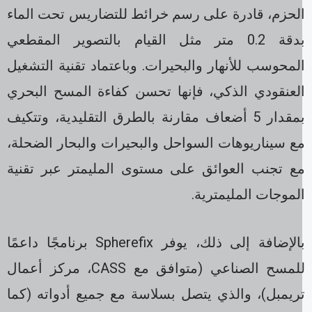
لحزم، قادرة على رسم خرائط للتضاريس تحت الماء
بدقة 0.2 متر مثل القيام بالتصوير المقطعي
لمحوسب للأنهار والبحيرات. وباعتماد تقنية التشغيل
لعنقودي الذكي، فإنها تحسن كفاءة المسح البحري
بمقدار 5 أضعاف مقارنة بالطرق التقليدية، وتتكيف
ع سيناريوهات السواحل والبحيرات والبحار الضحلة،
ع تجنب العوائق على مستوى المليمتر عبر تقنية
لموجات المليمترية.
بالإضافة إلى ذلك، يوفر Spherefix برنامجًا داعمًا
للمسح الصناعي (متوافق مع CASS، مركز أعمال
ريمبل)، والذي يتصل بسلاسة مع جميع أدواته (كما