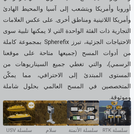
وروبا وأمريكا ويتشعب إلى آسيا والمحيط الهادئ
أمريكا اللاتينية ومناطق أخرى. على عكس العلامات
لتجارية ذات الفئة الواحدة التي لا يمكنها تلبية سوى
الاحتياجات الجزئية، تبرز Spherefix بمجموعة كاملة
ن أدوات المسح (جميعها متاحة على موقعنا
لرسمي)، والتي تغطي جميع السيناريوهات من
لمستوى المبتدئ إلى الاحترافي، مما يمكّن
لمتخصصين في المسح العالمي بحلول شاملة
موثوقة.
سلسلة RTK
سلسلة الأتمتة
سلام
سلسلة USV