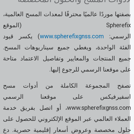
صفتها موردًا عالميًا محترفًا لمعدات المسح العالمية،
Spherefix (الموقع
لرسمي:
www.spherefixgnss.com
) يكسر قيود
لفئة الواحدة، ويغطي جميع سيناريوهات المسح.
ميع المنتجات والمعايير وتفاصيل الاعتماد متاحة
لى موقعنا الرسمي للرجوع إليها.
صفح المجموعة الكاملة من أدوات مسح
سفيرفيكس على موقعنا الرسمي
www.spherefixgnss.com، أو اتصل بفريق خدمة
لعملاء العالمي عبر الموقع الإلكتروني للحصول على
لول مخصصة وعروض أسعار إقليمية حصرية. دع