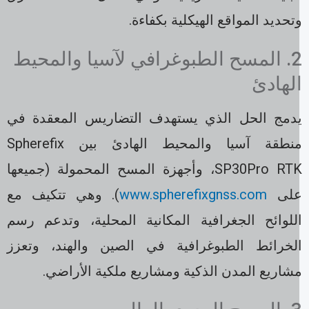
تحديد المواقع الهيكلية بكفاءة.
2. المسح الطبوغرافي لآسيا والمحيط
لهادئ
دمج الحل الذي يستهدف التضاريس المعقدة في
منطقة آسيا والمحيط الهادئ بين Spherefix
SP30Pro RTK، وأجهزة المسح المحمولة (جميعها
لى
www.spherefixgnss.com
). وهي تتكيف مع
للوائح الجغرافية المكانية المحلية، وتدعم رسم
لخرائط الطبوغرافية في الصين والهند، وتعزز
شاريع المدن الذكية ومشاريع ملكية الأراضي.