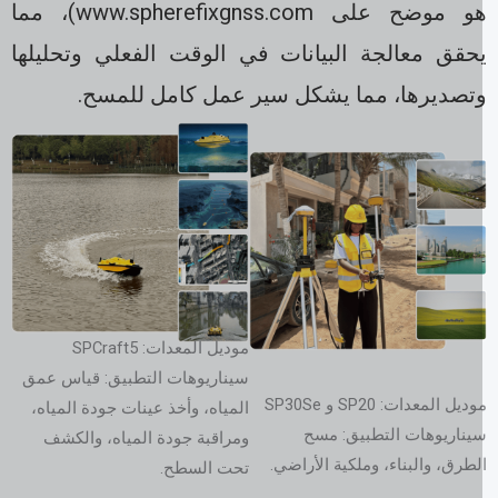
هو موضح على www.spherefixgnss.com)، مما
حقق معالجة البيانات في الوقت الفعلي وتحليلها
تصديرها، مما يشكل سير عمل كامل للمسح.
موديل المعدات: SPCraft5
سيناريوهات التطبيق: قياس عمق
ديل المعدات: SP20 و SP30Se
المياه، وأخذ عينات جودة المياه،
يناريوهات التطبيق: مسح
ومراقبة جودة المياه، والكشف
لطرق، والبناء، وملكية الأراضي.
تحت السطح.