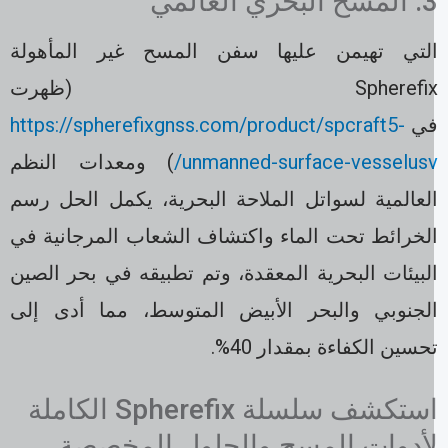
 البحري العالمي
لتي تهيمن عليها سفن المسح غير المأهولة
Spherefix (ظهرت
ي
https://spherefixgnss.com/product/spcraft5-
unmanned-surface-vesselusv
) ومعدات النظم
لعالمية لسواتل الملاحة البحرية، يكمل الحل رسم
لخرائط تحت الماء واكتشاف الشعاب المرجانية في
لبيئات البحرية المعقدة، وتم تطبيقه في بحر الصين
لجنوبي والبحر الأبيض المتوسط، مما أدى إلى
حسين الكفاءة بمقدار 40%.
استكشف سلسلة Spherefix الكاملة
أدوات المسح والحلول المخصصة