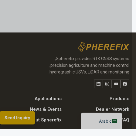
Spherefix provides RTK GNSS systems,
Portuguese
precision agriculture and machine control,
Russian
hydrographic USVs, LiDAR and monitoring.
Spanish
فيسبوك
يوتيوب
انستقرام
LinkedIn
German
Applications
Products
French
News & Events
Dealer Network
English
Send Inquiry
About Spherefix
Resources & FAQ
Arabic