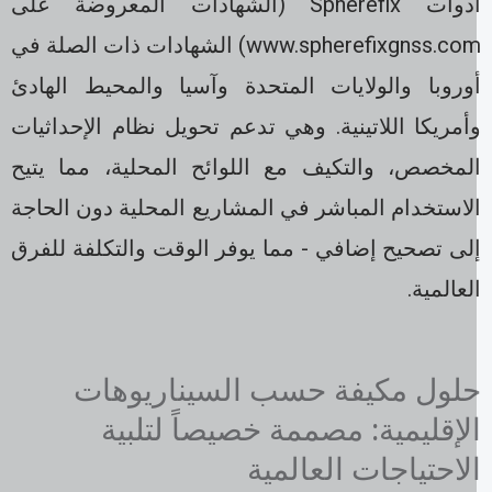
أدوات Spherefix (الشهادات المعروضة على
www.spherefixgnss.com) الشهادات ذات الصلة في
وروبا والولايات المتحدة وآسيا والمحيط الهادئ
أمريكا اللاتينية. وهي تدعم تحويل نظام الإحداثيات
لمخصص، والتكيف مع اللوائح المحلية، مما يتيح
لاستخدام المباشر في المشاريع المحلية دون الحاجة
لى تصحيح إضافي - مما يوفر الوقت والتكلفة للفرق
لعالمية.
لول مكيفة حسب السيناريوهات
لإقليمية: مصممة خصيصاً لتلبية
لاحتياجات العالمية