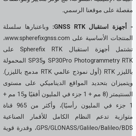
فصلة على موقعنا الرسمي.
 أجهزة استقبال GNSS RTK:
وباعتبارها سلسلة
المنتجات الأساسية على www.spherefixgnss.com،
تشتمل أجهزة استقبال Spherefix RTK على
SP30Pro Photogrammetry RTK وSP35 المحمولة
بالليزر RTK (أول نموذج عالمي RTK مدمج بالليزر).
يتميزان بتحديد المواقع الديناميكي على مستوى
السنتيمتر (8 مم + 1 جزء في المليون أفقيًا و15 مم +
1 جزء في المليون رأسيًا)، وأكثر من 965 قناة
توازية تدعم النظام الكامل للأقمار الصناعية
GPS/GLONASS/Galileo/Balileo/BDS، وقدرة قوية