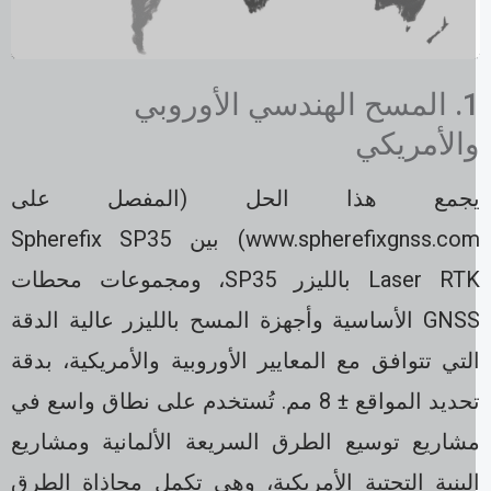
1. المسح الهندسي الأوروبي
الأمريكي
جمع هذا الحل (المفصل على
www.spherefixgnss.com) بين Spherefix SP35
Laser RTK بالليزر SP35، ومجموعات محطات
GNSS الأساسية وأجهزة المسح بالليزر عالية الدقة
لتي تتوافق مع المعايير الأوروبية والأمريكية، بدقة
تحديد المواقع ± 8 مم. تُستخدم على نطاق واسع في
شاريع توسيع الطرق السريعة الألمانية ومشاريع
لبنية التحتية الأمريكية، وهي تكمل محاذاة الطرق