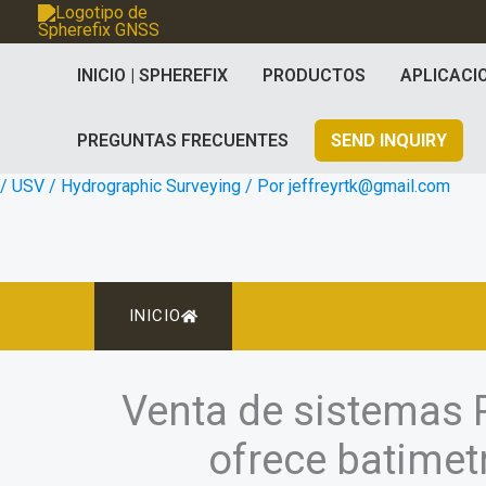
Ir
al
INICIO | SPHEREFIX
PRODUCTOS
APLICACI
contenido
PREGUNTAS FRECUENTES
SEND INQUIRY
/
USV / Hydrographic Surveying
/ Por
jeffreyrtk@gmail.com
INICIO
Venta de sistemas R
ofrece batimetr