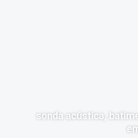
sonda acústica, batime
em