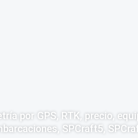
tría por GPS, RTK, precio, equ
barcaciones, SPCraft5, SPCra