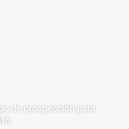
ipo de prospección para
ft6