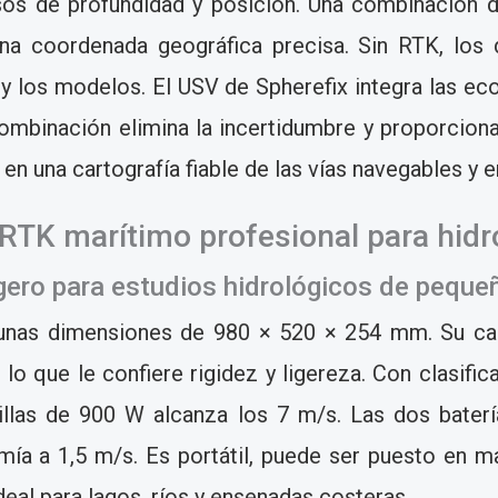
isos de profundidad y posición. Una combinación
una coordenada geográfica precisa. Sin RTK, los 
s y los modelos. El USV de Spherefix integra las e
mbinación elimina la incertidumbre y proporciona
 en una cartografía fiable de las vías navegables 
RTK marítimo profesional para hidr
gero para estudios hidrológicos de pequ
 unas dimensiones de 980 × 520 × 254 mm. Su ca
 lo que le confiere rigidez y ligereza. Con clasifi
illas de 900 W alcanza los 7 m/s. Las dos batería
ía a 1,5 m/s. Es portátil, puede ser puesto en ma
deal para lagos, ríos y ensenadas costeras.