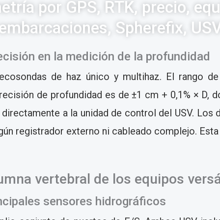
etría por GPS, RTK, precio, equ
embarcaciones, Spherefix, US
cisión en la medición de la profundidad
ecosondas de haz único y multihaz. El rango de
recisión de profundidad es de ±1 cm + 0,1% × D, d
directamente a la unidad de control del USV. Los d
ún registrador externo ni cableado complejo. Esta 
lumna vertebral de los equipos versá
incipales sensores hidrográficos