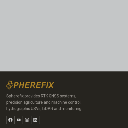
Spherefix provides RTK GNSS systems,
precision agriculture and machine control,
hydrographic USVs, LiDAR and monitoring.
Facebook
YouTube
Instagram
LinkedIn