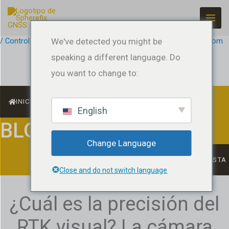
Ir
al
contenido
/
Control de máquinas
We've detected you might be
,
Product Guides
/ Por
jeffreyrtk@gmail.com
speaking a different language. Do
you want to change to:
INICIO
English
BLOG
Change Language
LISTA
Close and do not switch language
¿Cuál es la precisión del
RTK visual? La cámara