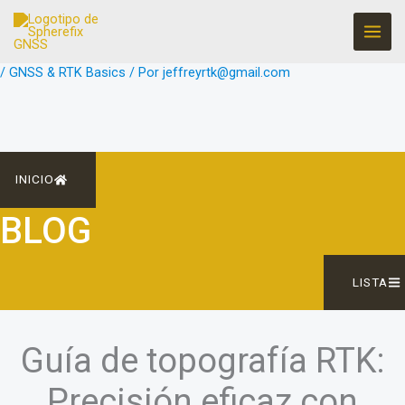
Ir
al
contenido
/
GNSS & RTK Basics
/ Por
jeffreyrtk@gmail.com
INICIO
BLOG
LISTA
Guía de topografía RTK:
Precisión eficaz con