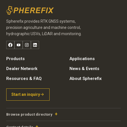
Spherefix provides RTK GNSS systems,
precision agriculture and machine control,
hydrographic USVs, LiDAR and monitoring.
Facebook
YouTube
Instagram
LinkedIn
Products
Applications
Dealer Network
News & Events
Resources & FAQ
About Spherefix
Start an inquiry
Portuguese
Browse product directory
Russian