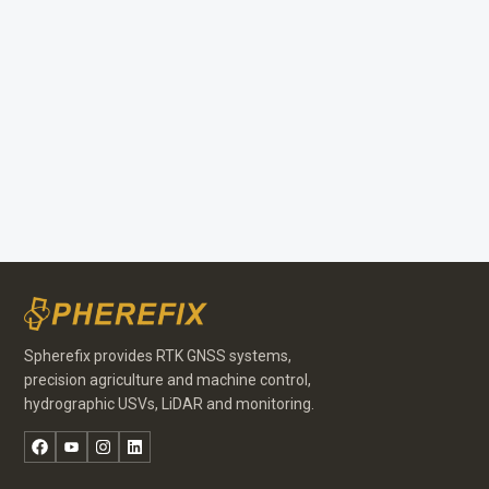
Spherefix provides RTK GNSS systems,
precision agriculture and machine control,
hydrographic USVs, LiDAR and monitoring.
Facebook
YouTube
Instagram
LinkedIn