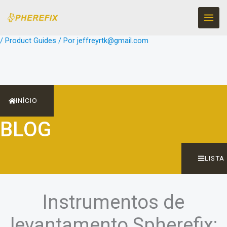
Ir
para
o
/
Product Guides
/ Por
jeffreyrtk@gmail.com
conteúdo
INÍCIO
BLOG
LISTA
Instrumentos de
levantamento Spherefix: