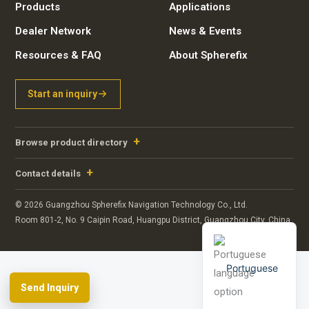
Products
Applications
Dealer Network
News & Events
Resources & FAQ
About Spherefix
Start an inquiry
Russian
Arabic
Browse product directory
Spanish
German
Contact details
French
© 2026 Guangzhou Spherefix Navigation Technology Co., Ltd.
English
Room 801-2, No. 9 Caipin Road, Huangpu District, Guangzhou City, China
Portuguese
Send Inquiry