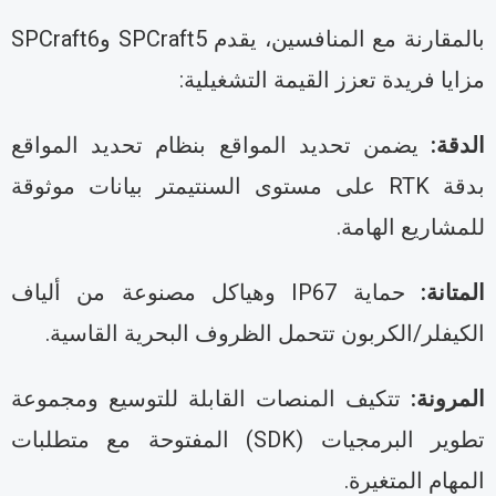
بالمقارنة مع المنافسين، يقدم SPCraft5 وSPCraft6
زايا فريدة تعزز القيمة التشغيلية:
لدقة:
يضمن تحديد المواقع بنظام تحديد المواقع
بدقة RTK على مستوى السنتيمتر بيانات موثوقة
لمشاريع الهامة.
لمتانة:
حماية IP67 وهياكل مصنوعة من ألياف
لكيفلر/الكربون تتحمل الظروف البحرية القاسية.
لمرونة:
تتكيف المنصات القابلة للتوسيع ومجموعة
تطوير البرمجيات (SDK) المفتوحة مع متطلبات
لمهام المتغيرة.