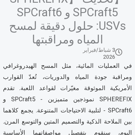
SPCraft5 و SPCraft6
USVs: حلول دقيقة لمسح
المياه ومراقبتها
3 شباط/فبراير
2026
ي العمليات المائية، مثل المسح الهيدروغرافي
مراقبة جودة المياه والدوريات، تُعدّ القوارب
لأمريكية الموثوقة مغيّرات لقواعد اللعبة. تقدم
SPHEREFIX نموذجين متميزين - SPCraft5 و
SPCraft6 - لتلبية الاحتياجات المتنوعة. يجمع كلاهما
ين الملاحة الذكية والتصميم المتين والتوسع المرن.
ليوم، سنقوم بتفصيل مواصفاتهما الأساسية