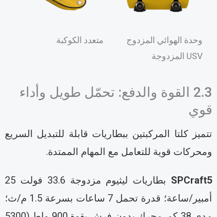
وحدة الهوائي المزدوج
متعدد الكوكبة
USV المزدوجة
2.3 القوة والدفع: تحمّل طويل وأداء
وي
تميز كلتا المركبتين ببطاريات قابلة للتبديل السريع
محركات قوية للتعامل مع المهام الممتدة.
SPCraft
بطاريات ليثيوم مزدوجة 33.6 فولت 25
أمبير/ساعة؛ قدرة تحمل 7 ساعات بسرعة 1.5 م/ث؛
مدى 38 كم. محرك بدون فرش بقوة 900 واط (5300