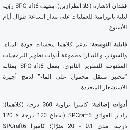
فقدان الإشارة (كلا الطرازين). يضيف SPCraft6 رؤية
يلية بانورامية للعمليات على مدار الساعة طوال أيام
لأسبوع.
ابلية التوسعة:
يدعم كلاهما مجسات جودة المياه،
السونار، والليدار؛ مجموعة أدوات تطوير البرمجيات
المفتوحة للتطوير الثانوي. يعمل SPCraft6 بمثابة
مختبر متنقل محمول على الماء” لدمج أجهزة
لاستشعار المتعددة.
دوات إضافية:
كاميرا بزاوية 360 درجة (كلاهما)؛
رادار العوائق SPCraft5 (شعاع 120 درجة × 120
درجة، مدى 0.1 - 20 مترًا)؛ كاميرا SPCraft6