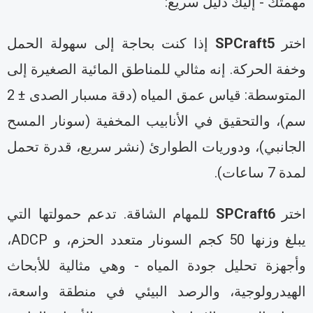
همتك - إليك دليل سريع:
ختر
SPCraft5
إذا كنت بحاجة إلى سهولة الحمل
خفة الحركة. إنه مثالي للمناطق المائية الصغيرة إلى
المتوسطة: قياس عمق المياه (دقة مسبار الصدى ± 2
م)، والتحقيق في الأنابيب المخفية (سونار المسح
لجانبي)، ودوريات الطوارئ (نشر سريع، قدرة تحمل
دة 7 ساعات).
ختر
SPCraft6
للمهام الشاقة. تدعم حمولتها التي
يبلغ وزنها 50 كجم السونار متعدد الحزم، و ADCP،
أجهزة تحليل جودة المياه - وهي مثالية للأبحاث
لهيدرولوجية، والرصد البيئي في منطقة واسعة،