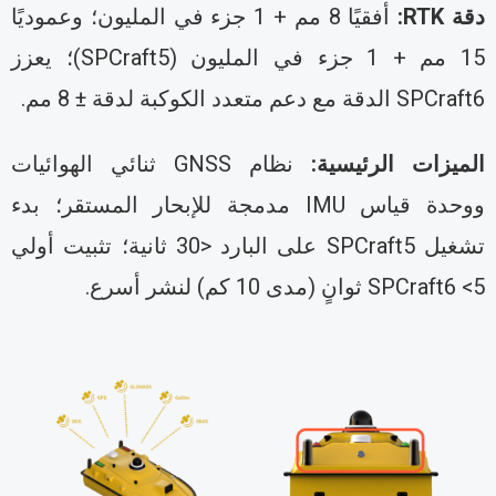
ة RTK:
أفقيًا 8 مم + 1 جزء في المليون؛ وعموديًا
15 مم + 1 جزء في المليون (SPCraft5)؛ يعزز
SPCra الدقة مع دعم متعدد الكوكبة لدقة ± 8 مم.
لميزات الرئيسية:
نظام GNSS ثنائي الهوائيات
ووحدة قياس IMU مدمجة للإبحار المستقر؛ بدء
تشغيل SPCraft5 على البارد <30 ثانية؛ تثبيت أولي
SPCraft6  ثوانٍ (مدى 10 كم) لنشر أسرع.