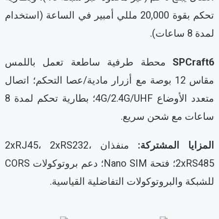
تحكم بقوة 20,000 مللي أمبير في الساعة (استخدام
دة 8 ساعات).
SPCraft
محطة طرفية ساطعة تعمل باللمس
مقاس 12 بوصة مع أزرار مادية/عصا التحكم؛ اتصال
متعدد الأوضاع 4G/2.4G/UHF؛ بطارية تحكم لمدة 8
اعات مع شحن سريع.
لمزايا المشتركة:
منفذان 2xRJ45، 2xRS232،
2xRS485؛ فتحة Nano SIM؛ دعم بروتوكولات CORS
لشبكة والبروتوكولات التفاضلية القياسية.