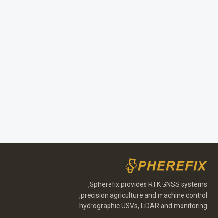
Spherefix provides RTK GNSS systems,
Portuguese
precision agriculture and machine control,
Russian
hydrographic USVs, LiDAR and monitoring.