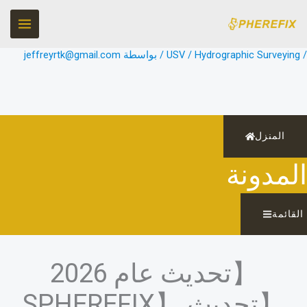
طي
حتوى
USV / Hydrographic Surveyin
/ بواسطة
jeffreyrtk@gmail.com
المنزل
لمدونة
قائمة
【تحديث عام 2026
【تحديث 【SPHEREFIX