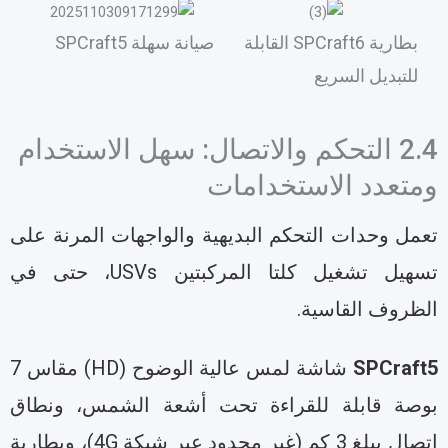
بطارية SPCraft6 القابلة
صيانة سهلة SPCraft5
للتبديل السريع
2.4 التحكم والاتصال: سهل الاستخدام
متعدد الاستخدامات
عمل وحدات التحكم البديهية والواجهات المرنة على
تسهيل تشغيل كلتا المركبتين USVs، حتى في
لظروف القاسية.
SPCraft
شاشة لمس عالية الوضوح (HD) مقاس 7
وصة قابلة للقراءة تحت أشعة الشمس، ونطاق
اتصال يبلغ 3 كم (غير محدود عبر شبكة 4G)، وبطارية