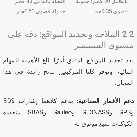
بالكامل 30 كجم؛ حمولة
النظام بالكامل 40 كجم؛
قصوى 35 كجم.
حمولة قصوى 50 كجم.
2.2 الملاحة وتحديد المواقع: دقة على
ستوى السنتيمتر
عد تحديد المواقع الدقيق أمرًا بالغ الأهمية للمهام
لمائية، وتوفر كلتا المركبتين نتائج رائدة في هذا
لمجال.
عم الأقمار الصناعية:
يدعم كلاهما إشارات BDS
وGPS وGLONASS وGalileo وSBAS متعددة
لكوكبات لتتبع موثوق به.