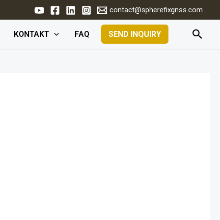
contact@spherefixgnss.com
Such
KONTAKT
FAQ
SEND INQUIRY