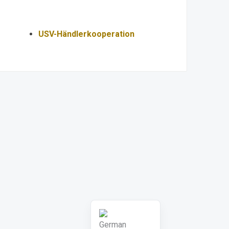
USV-Händlerkooperation
Portuguese
Russian
Arabic
Spanish
French
English