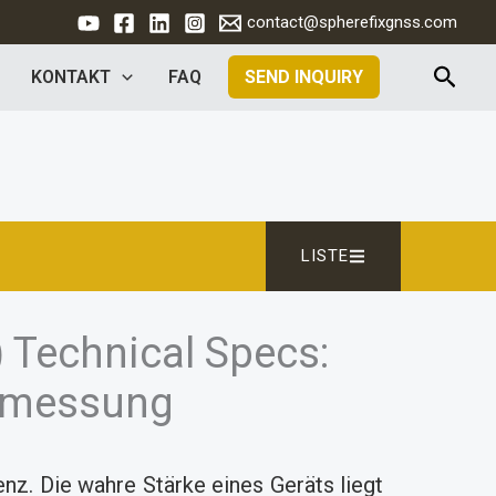
contact@spherefixgnss.com
Such
KONTAKT
FAQ
SEND INQUIRY
LISTE
Technical Specs:
ermessung
enz. Die wahre Stärke eines Geräts liegt