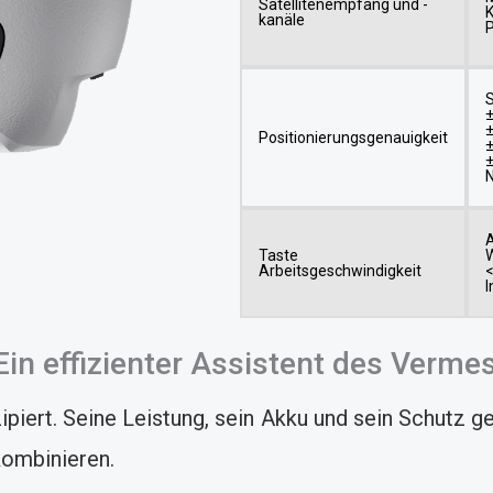
Satellitenempfang und -
K
kanäle
P
S
Positionierungsgenauigkeit
N
A
Taste
Arbeitsgeschwindigkeit
<
I
 Ein effizienter Assistent des Verm
piert. Seine Leistung, sein Akku und sein Schutz ge
kombinieren.