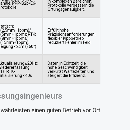
in komplexen Bereichen;
anäle; PPP-B2b/E6-
Protokolle verbessern die
rotokolle
Ortungsgenauigkeit.
tatisch:
±(2,5mm+1ppm)/
Erfüllt hohe
±(5mm+1ppm); RTK:
Präzisionsanforderungen;
±(8mm+1ppm)/
flexibler Kippbetrieb
±(15mm+1ppm);
reduziert Fehler im Feld.
eigung <2cm (≤60°)
ktualisierung ≤20Hz;
Daten in Echtzeit; die
Wiedererfassung
hohe Geschwindigkeit
1s; RTK-
verkürzt Wartezeiten und
nitialisierung <40s
steigert die Effizienz.
essungsingenieurs
währleisten einen guten Betrieb vor Ort