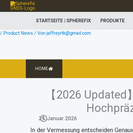
Zum
Inhalt
STARTSEITE | SPHEREFIX
PRODUKTE
springen
/
Product News
/ Von
jeffreyrtk@gmail.com
HOME
【2026 Updated】S
Hochpräz
29. Januar 2026
In der Vermessung entscheiden Genauigke