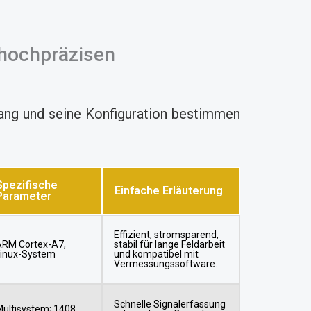
 hochpräzisen
fang und seine Konfiguration bestimmen
Spezifische
Einfache Erläuterung
Parameter
Effizient, stromsparend,
ARM Cortex-A7,
stabil für lange Feldarbeit
Linux-System
und kompatibel mit
Vermessungssoftware.
Schnelle Signalerfassung
ultisystem; 1408