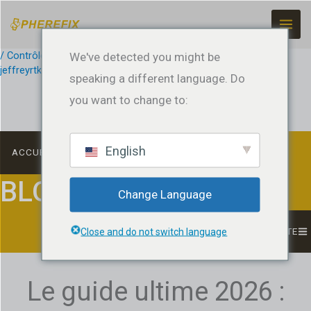
Skip
to
content
/
Contrôle des machines
We've detected you might be
,
Surveying Applications
/ Par
jeffreyrtk@gmail.com
speaking a different language. Do
you want to change to:
English
ACCUEIL
BLOG
Change Language
LISTE
Close and do not switch language
Le guide ultime 2026 :