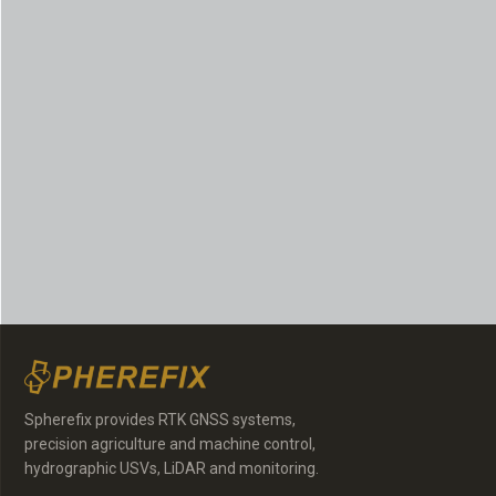
Spherefix provides RTK GNSS systems,
precision agriculture and machine control,
hydrographic USVs, LiDAR and monitoring.