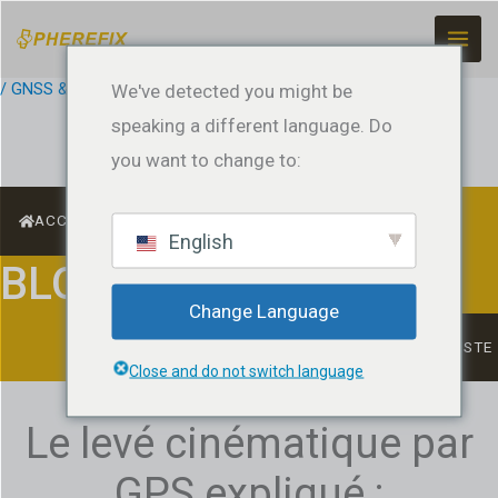
Skip
to
content
/
GNSS & RTK Basics
We've detected you might be
/ Par
jeffreyrtk@gmail.com
speaking a different language. Do
you want to change to:
ACCUEIL
English
BLOG
Change Language
LISTE
Close and do not switch language
Le levé cinématique par
GPS expliqué :