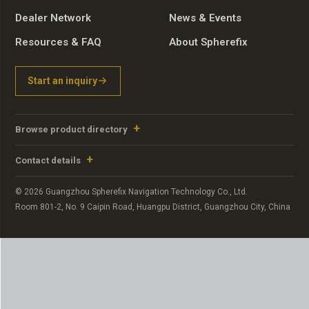
Dealer Network
News & Events
Resources & FAQ
About Spherefix
Start an inquiry
Browse product directory
Contact details
© 2026 Guangzhou Spherefix Navigation Technology Co., Ltd.
Room 801-2, No. 9 Caipin Road, Huangpu District, Guangzhou City, China
Portuguese
Russian
Arabic
Spanish