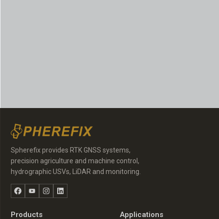
Spherefix provides RTK GNSS systems,
precision agriculture and machine control,
hydrographic USVs, LiDAR and monitoring.
Facebook
YouTube
Instagram
LinkedIn
Products
Applications