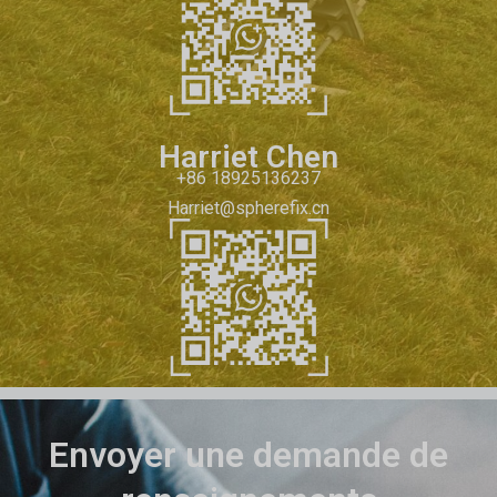
Harriet Chen
+86 18925136237
Harriet@spherefix.cn
Envoyer une demande de