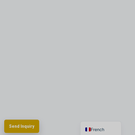
Portuguese
Russian
Arabic
Spanish
German
English
Send Inquiry
French