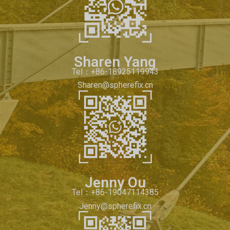
Sharen Yang
Tel：+86-18925119943
Sharen@spherefix.cn
Jenny Ou
Tel：+86-19047114385
Jenny@spherefix.cn