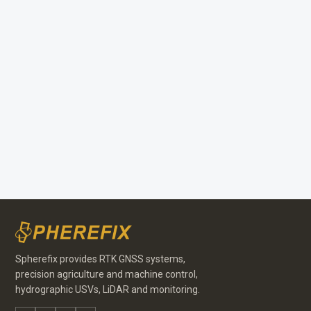
Spherefix provides RTK GNSS systems,
precision agriculture and machine control,
hydrographic USVs, LiDAR and monitoring.