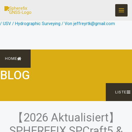
Zum
Inhalt
springen
/
USV / Hydrographic Surveying
/ Von
jeffreyrtk@gmail.com
HOME
BLOG
LISTE
【2026 Aktualisiert】
SPHEREFIX SPCraft5 &