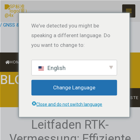
Zum
Inhalt
springen
/
GNSS & RTK Basics
We've detected you might be
/ Von
jeffreyrtk@gmail.com
speaking a different language. Do
you want to change to:
HOME
English
BLOG
Change Language
LISTE
Close and do not switch language
Leitfaden RTK-
Vermessung: Effiziente