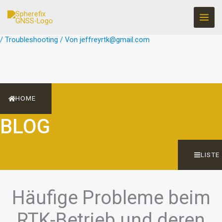
Zum
Inhalt
springen
/
Troubleshooting
/ Von
jeffreyrtk@gmail.com
HOME
BLOG
LISTE
Häufige Probleme beim
RTK-Betrieb und deren