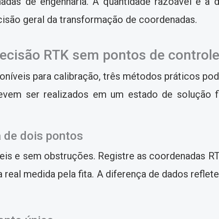
adas de engenharia. A quantidade razoável e a 
cisão geral da transformação de coordenadas.
ecisão RTK sem pontos de control
níveis para calibração, três métodos práticos pode
vem ser realizados em um estado de solução fi
a de dois pontos
is e sem obstruções. Registre as coordenadas RTK p
real medida pela fita. A diferença de dados refle