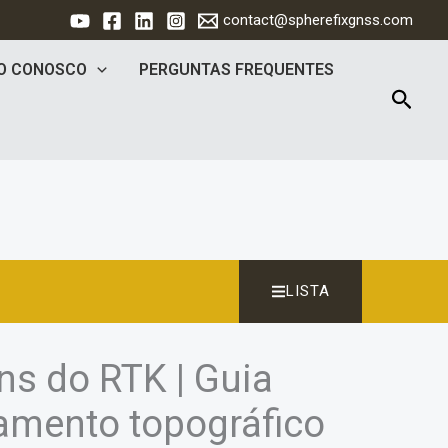
contact@spherefixgnss.com
O CONOSCO
PERGUNTAS FREQUENTES
Pesqu
LISTA
s do RTK | Guia
amento topográfico