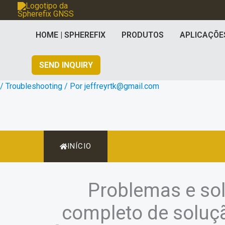
Ir
para
HOME | SPHEREFIX
PRODUTOS
APLICAÇÕE
o
conteúdo
SEND INQUIRY
/
Troubleshooting
/ Por
jeffreyrtk@gmail.com
INÍCIO
Problemas e so
completo de soluç