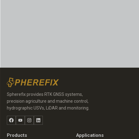
Spherefix provides RTK GNSS systems,
precision agriculture and machine control,
hydrographic USVs, LiDAR and monitoring.
Facebook
YouTube
Instagram
LinkedIn
Products
Applications