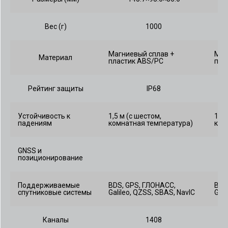
Вес (г)
1000
Магниевый сплав +
Маг
Материал
пластик ABS/PC
пла
Рейтинг защиты
IP68
Устойчивость к
1,5 м (с шестом,
1,5 
падениям
комнатная температура)
ком
GNSS и
позиционирование
Поддерживаемые
BDS, GPS, ГЛОНАСС,
BDS
спутниковые системы
Galileo, QZSS, SBAS, NavIC
Gali
Каналы
1408