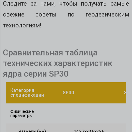
Следите за нами, чтобы получать самые
свежие советы по геодезическим
технологиям!
Сравнительная таблица
технических характеристик
ядра серии SP30
Категория
SP30
SP
спецификации
Физические
параметры
Размеры (мм)
145.7×93.6×86.6