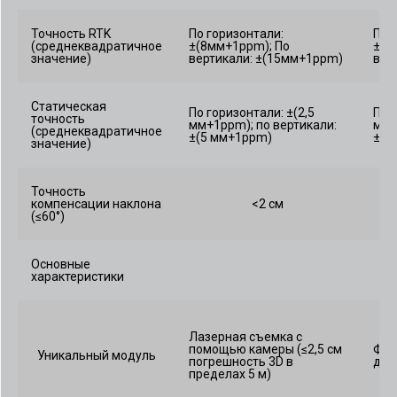
Точность RTK
По горизонтали:
По 
(среднеквадратичное
±(8мм+1ppm); По
±(8
значение)
вертикали: ±(15мм+1ppm)
вер
Статическая
По горизонтали: ±(2,5
По 
точность
мм+1ppm); по вертикали:
мм+
(среднеквадратичное
±(5 мм+1ppm)
±(5
значение)
Точность
компенсации наклона
<2 см
(≤60°)
Основные
характеристики
Лазерная съемка с
помощью камеры (≤2,5 см
Фот
Уникальный модуль
погрешность 3D в
дюй
пределах 5 м)