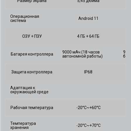
Размер экрана
5,45 дюйма
Операционная
Android 11
система
ОЗУ + ПЗУ
4 ГБ + 64 ГБ
9000 мАч (18 часов
900
Батарея контроллера
автономной работы)
быс
Защита контроллера
IP68
Адаптация к
окружающей среде
Рабочая температура
-20°C~+60°C
Температура
-20°C~+70°C
хранения