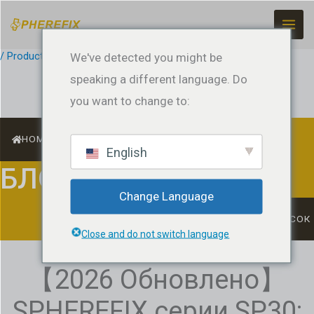
Перейти
к
содержанию
/
Product News
We've detected you might be
/ По ссылке
jeffreyrtk@gmail.com
speaking a different language. Do
you want to change to:
HOME
English
БЛОГ
Change Language
СПИСОК
Close and do not switch language
【2026 Обновлено】
SPHEREFIX серии SP30: