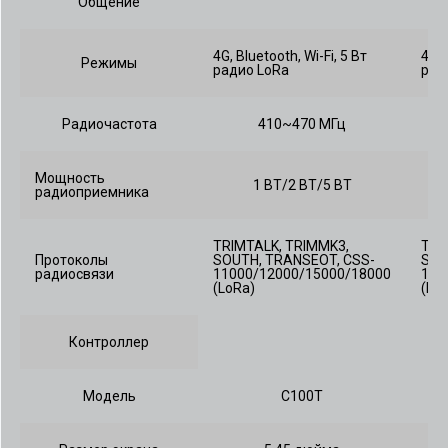
Общение
4G, Bluetooth, Wi-Fi, 5 Вт
4G, 
Режимы
радио LoRa
рад
Радиочастота
410~470 МГц
Мощность
1 ВТ/2 ВТ/5 ВТ
радиоприемника
TRIMTALK, TRIMMK3,
TRI
Протоколы
SOUTH, TRANSEOT, CSS-
SOU
радиосвязи
11000/12000/15000/18000
110
(LoRa)
(Lo
Контроллер
Модель
C100T