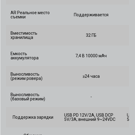
AR Реальное место
Поддерживается
съемки
Вместимость
32 ГБ
хранилища
Емкость
7,4 В 10000 мАч
аккумулятора
Выносливость
≥24 часа
(режим ровера)
Выносливость
-
(базовый режим)
USB PD 12V/2A, USB DCP
USB
Поддержка зарядки
5V/3A; внешний 9~24VDC
5V/