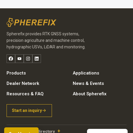
Spherefix provides RTK GNSS systems,
precision agriculture and machine control,
hydrographic USVs, LiDAR and monitoring.
Facebook
YouTube
Instagram
LinkedIn
Products
Applications
Portuguese
Dealer Network
News & Events
Russian
Resources & FAQ
About Spherefix
Arabic
Spanish
Start an inquiry
French
English
Browse product directory