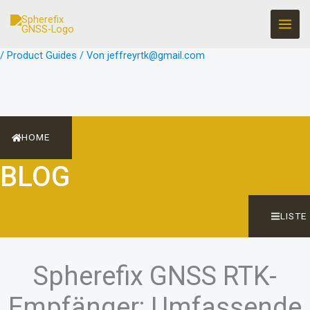
Zum
Inhalt
springen
/
Product Guides
/ Von
jeffreyrtk@gmail.com
HOME
BLOG
LISTE
Spherefix GNSS RTK-
Empfänger: Umfassende