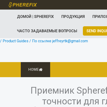
Перейти
к
ДОМОЙ | SPHEREFIX
ПРОДУКЦИЯ
ПРИЛО
содержанию
ЧАСТО ЗАДАВАЕМЫЕ ВОПРОСЫ
SEND INQU
/
Product Guides
/ По ссылке
jeffreyrtk@gmail.com
HOME
Приемник Spheref
точности для 