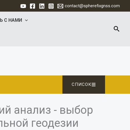
contact@spherefixgnss.com
Ь С НАМИ
Поис
СПИСОК
ий анализ - выбор
льной геодезии