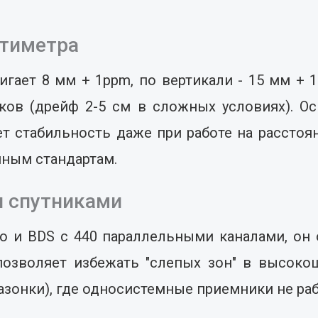
нтиметра
игает 8 мм + 1ppm, по вертикали - 15 мм + 
ков (дрейф 2-5 см в сложных условиях). О
ет стабильность даже при работе на расстоян
ным стандартам.
и спутниками
eo и BDS с 440 параллельными каналами, он 
позволяет избежать "слепых зон" в высокош
азонки), где односистемные приемники не ра