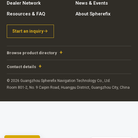
Dealer Network
News & Events
Resources & FAQ
About Spherefix
Start an inquiry
Browse product directory
Contact details
© 2026 Guangzhou Spherefix Navigation Technology Co., Ltd.
Portuguese
Room 801-2, No. 9 Caipin Road, Huangpu District, Guangzhou City, China
Russian
Arabic
German
French
English