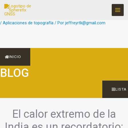
Ir
al
contenido
/
Aplicaciones de topografía
/ Por
jeffreyrtk@gmail.com
INICIO
BLOG
LISTA
El calor extremo de la
India es un recordatorio: