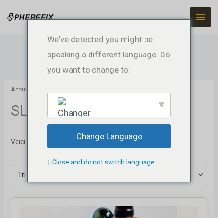
Skip
to
content
We've detected you might be
speaking a different language. Do
you want to change to:
Accueil
/ Produits identifiés “SLAM”
SLAM
Change Language
English
Voici le seul résultat
Close and do not switch language