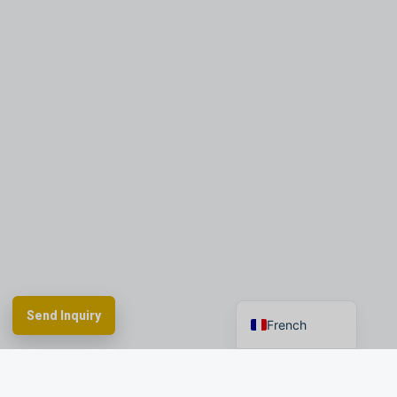
Portuguese
Russian
Arabic
Spanish
German
English
Send Inquiry
French