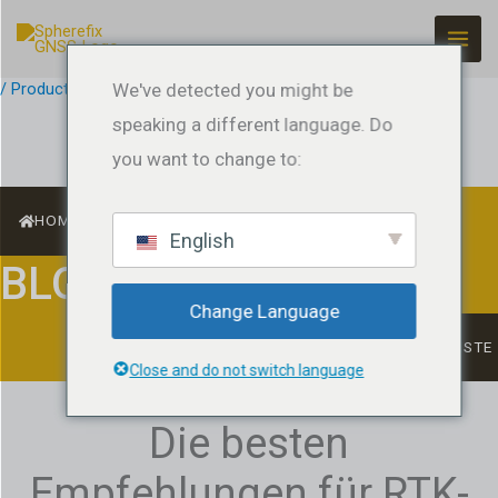
Zum
Inhalt
springen
/
Product Guides
We've detected you might be
/ Von
jeffreyrtk@gmail.com
speaking a different language. Do
you want to change to:
HOME
English
BLOG
Change Language
LISTE
Close and do not switch language
Die besten
Empfehlungen für RTK-