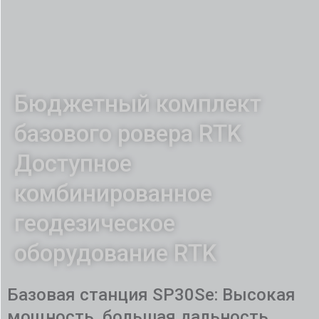
Бюджетный комплект
базового ровера RTK
Доступное
комбинированное
геодезическое
оборудование RTK
Базовая станция SP30Se: Высокая
мощность, большая дальность