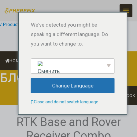
Перейти
к
содержанию
/
Product Guides
We've detected you might be
/ По ссылке
jeffreyrtk@gmail.com
speaking a different language. Do
you want to change to:
HOME
БЛОГ
English
Change Language
СПИСОК
Close and do not switch language
RTK Base and Rover
Receiver Combo