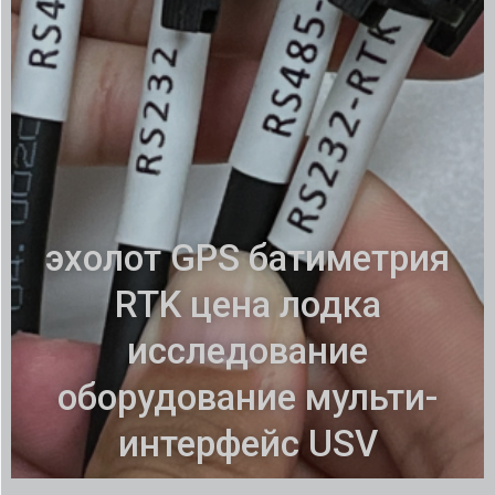
эхолот GPS батиметрия
RTK цена лодка
исследование
оборудование мульти-
интерфейс USV