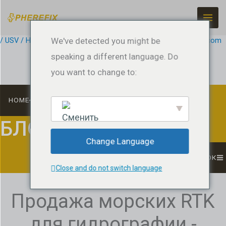
Перейти
к
содержанию
/
USV / Hydrographic Surveying
We've detected you might be
/ По ссылке
jeffreyrtk@gmail.com
speaking a different language. Do
you want to change to:
HOME
БЛОГ
English
Change Language
СПИСОК
Close and do not switch language
Продажа морских RTK
для гидрографии -