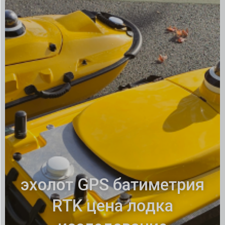
эхолот GPS батиметрия
RTK цена лодка