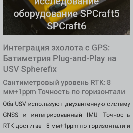
исследование
оборудование SPCraft5
SPCraft6
Интеграция эхолота с GPS:
Батиметрия Plug-and-Play на
USV Spherefix
Сантиметровый уровень RTK: 8
мм+1ppm Точность по горизонтали
Оба USV используют двухантенную систему
GNSS и интегрированный IMU. Точность
RTK достигает 8 мм+1ppm по горизонтали и