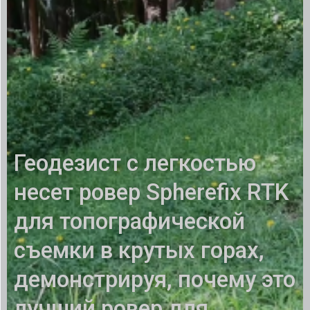
Геодезист с легкостью
несет ровер Spherefix RTK
для топографической
съемки в крутых горах,
демонстрируя, почему это
лучший ровер для