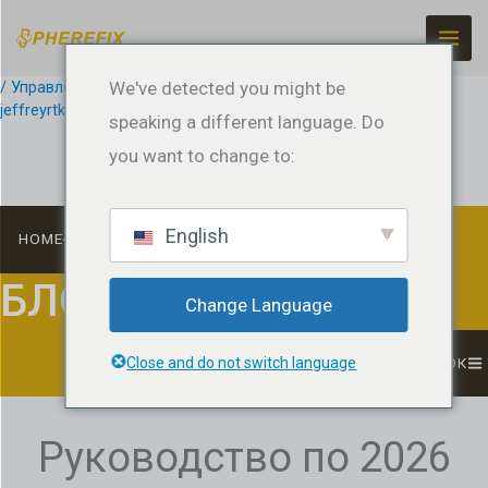
Перейти
к
содержанию
/
Управление машиной
We've detected you might be
,
Surveying Applications
/ По ссылке
jeffreyrtk@gmail.com
speaking a different language. Do
you want to change to:
English
HOME
БЛОГ
Change Language
СПИСОК
Close and do not switch language
Руководство по 2026