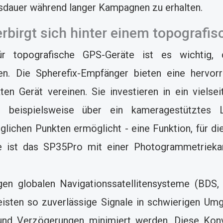
usdauer während langer Kampagnen zu erhalten.
rbirgt sich hinter einem topografi
r topografische GPS-Geräte ist es wichtig,
n. Die Spherefix-Empfänger bieten eine hervorrag
n Gerät vereinen. Sie investieren in ein vielse
beispielsweise über ein kameragestütztes La
ichen Punkten ermöglicht - eine Funktion, für di
ise ist das SP35Pro mit einer Photogrammetrieka
igen globalen Navigationssatellitensysteme (BD
eisten so zuverlässige Signale in schwierigen U
und Verzögerungen minimiert werden. Diese Konve