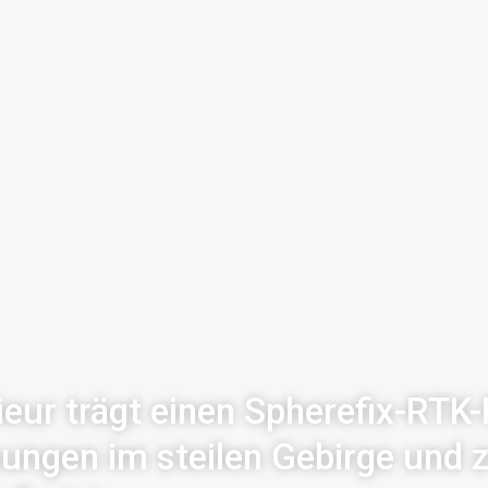
ur trägt einen Spherefix-RTK-
ngen im steilen Gebirge und z