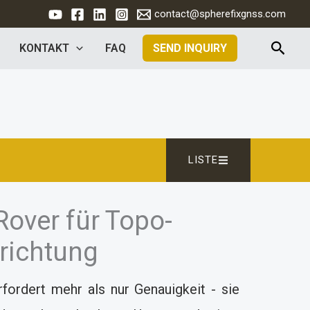
contact@spherefixgnss.com
Such
KONTAKT
FAQ
SEND INQUIRY
LISTE
Rover für Topo-
richtung
ordert mehr als nur Genauigkeit - sie