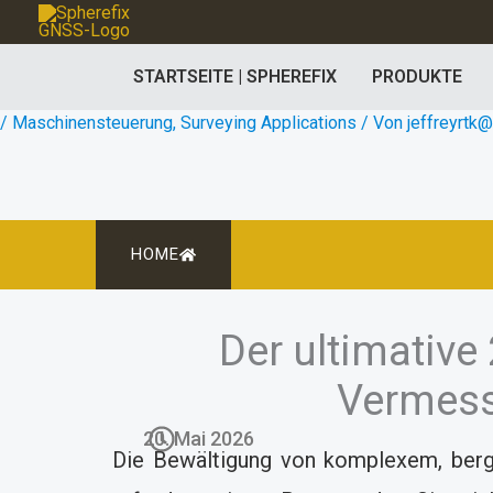
Zum
Inhalt
STARTSEITE | SPHEREFIX
PRODUKTE
springen
/
Maschinensteuerung
,
Surveying Applications
/ Von
jeffreyrtk
HOME
Der ultimative
Vermess
20. Mai 2026
Die Bewältigung von komplexem, bergi