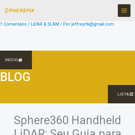
Ir
para
o
1 Comentário
/
LiDAR & SLAM
/ Por
jeffreyrtk@gmail.com
conteúdo
INÍCIO
BLOG
LISTA
Sphere360 Handheld
LiDAR: Seu Guia para