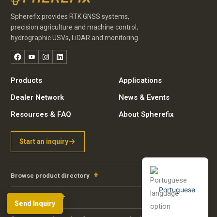
Spherefix provides RTK GNSS systems,
precision agriculture and machine control,
hydrographic USVs, LiDAR and monitoring.
Facebook
YouTube
Instagram
LinkedIn
Russian
Products
Applications
Arabic
Dealer Network
News & Events
Spanish
Resources & FAQ
About Spherefix
German
French
Start an inquiry
English
Browse product directory
Portuguese
Contact details
Send Inquiry