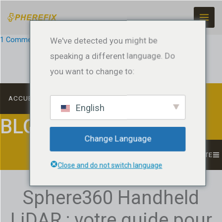
Skip
to
content
1 Commentaire
We've detected you might be
/
LiDAR & SLAM
/ Par
jeffreyrtk@gmail.com
speaking a different language. Do
you want to change to:
ACCUEIL
English
BLOG
Change Language
LISTE
Close and do not switch language
Sphere360 Handheld
LiDAR : votre guide pour