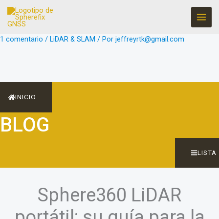
Ir
al
contenido
1 comentario
/
LiDAR & SLAM
/ Por
jeffreyrtk@gmail.com
INICIO
BLOG
LISTA
Sphere360 LiDAR
portátil: su guía para la