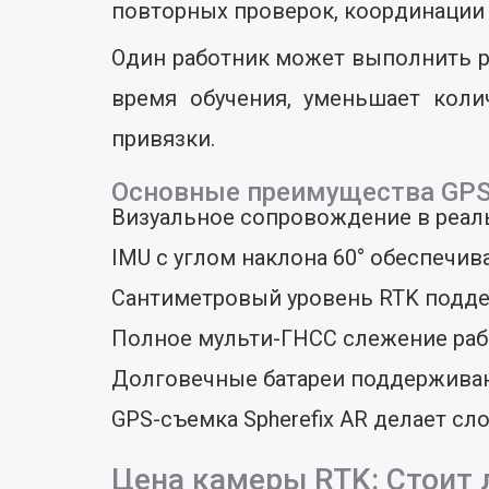
повторных проверок, координации 
Один работник может выполнить ра
время обучения, уменьшает коли
привязки.
Основные преимущества GPS-
Визуальное сопровождение в реаль
IMU с углом наклона 60° обеспечив
Сантиметровый уровень RTK подде
Полное мульти-ГНСС слежение раб
Долговечные батареи поддерживаю
GPS-съемка Spherefix AR делает с
Цена камеры RTK: Стоит л