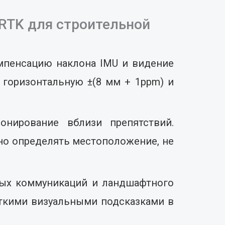
 RTK для строительной
омпенсацию наклона IMU и видение
т горизонтальную ±(8 мм + 1ppm) и
нирование вблизи препятствий.
чно определять местоположение, не
рных коммуникаций и ландшафтного
четкими визуальными подсказками в