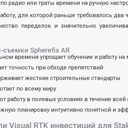
по радио или траты времени на ручную настро
боту, для которой раньше требовалось два 
чество переделок и значительно увеличив
съемки Spherefix AR
ном времени упрощает обучение и работу на 
ает точность при обходе препятствий
рживает жесткие строительные стандарты
отает по всему миру
т работу в полевых условиях в течение всей
ложную планировку интуитивно понятной и эф
и Visual RTK инвестиций для Sta