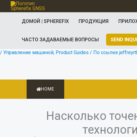
Перейти
к
ДОМОЙ | SPHEREFIX
ПРОДУКЦИЯ
ПРИЛО
содержанию
ЧАСТО ЗАДАВАЕМЫЕ ВОПРОСЫ
SEND INQU
/
Управление машиной
,
Product Guides
/ По ссылке
jeffrey
HOME
Насколько точен
технолог