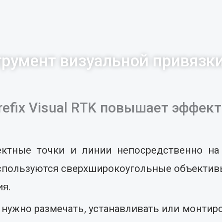
румент визуальной привязки 
refix Visual RTK повышает эффек
ектные точки и линии непосредственно на
 используются сверхширокоугольные объекти
ия.
 нужно размечать, устанавливать или монти