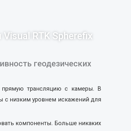
Visual RTK Spherefix
тивность геодезических
 прямую трансляцию с камеры. В
вы с низким уровнем искажений для
ровать компоненты. Больше никаких